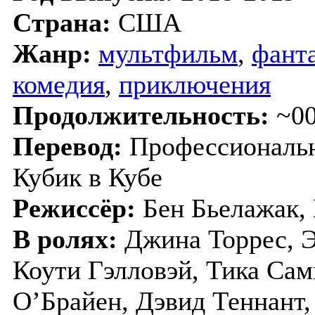
Страна:
США
Жанр:
мультфильм
,
фант
комедия
,
приключения
Продолжительность:
~00
Перевод:
Профессиональн
Кубик в Кубе
Режиссёр:
Бен Бьелажак, 
В ролях:
Джина Торрес, Э
Коути Гэлловэй, Тика Сам
О’Брайен, Дэвид Теннант,