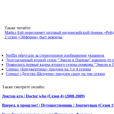
Также читайте:
Майкл Бэй переснимет хитовый индонезийский боевик «Рей
2 сезон «Эйфории» бьет рекорды
Netflix обругали за стереотипное изображение украинок
Долгожданный второй сезон "Эмили в Париже" наконец-то по
Появились первые кадры второго сезона ромкома "Эмили в 
Сериал «Бриджертоны» продлен на 3 и 4 сезоны
Сериал «Детство Шелдона» продлен сразу на три сезона
Также смотрите онлайн:
Доктор кто / Doctor who (Сезон 4) (2008-2009)
Вперед, в прошлое! / Путешественник / Journeyman (Сезон 1)