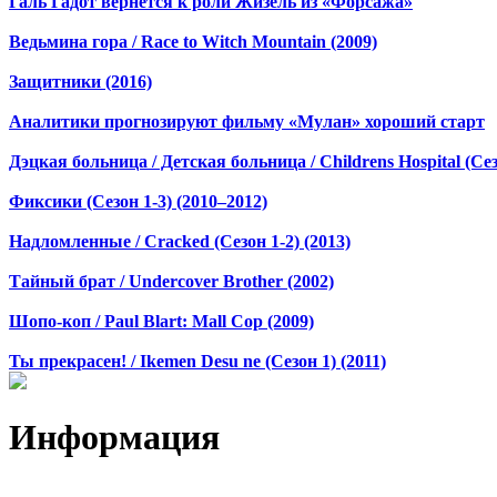
Галь Гадот вернется к роли Жизель из «Форсажа»
Ведьмина гора / Race to Witch Mountain (2009)
Защитники (2016)
Аналитики прогнозируют фильму «Мулан» хороший старт
Дэцкая больница / Детская больница / Childrens Hospital (Сез
Фиксики (Сезон 1-3) (2010–2012)
Надломленные / Cracked (Сезон 1-2) (2013)
Тайный брат / Undercover Brother (2002)
Шопо-коп / Paul Blart: Mall Cop (2009)
Ты прекрасен! / Ikemen Desu ne (Сезон 1) (2011)
Информация