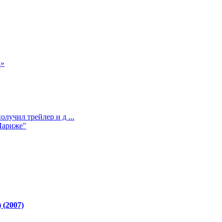
д»
лучил трейлер и д ...
Париже"
 (2007)