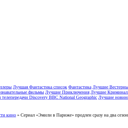
ллеры
Лучшая Фантастика список
Фантастика
Лучшие Вестерн
знавательные фильмы
Лучшие Приключения
Лучшие Криминал
телепередачи Discovery BBC National Geographic
Лучшие новинк
ти кино
» Сериал «Эмили в Париже» продлен сразу на два сезон