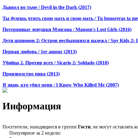
Дьявол во тьме / Devil in the Dark (2017)
Ты будешь чтить свою мать и свою мать / Tu honoreras ta mere
Потерянные девушки Мэнсона / Manson's Lost Girls (2016)
Дети шпионов 2: Остров несбывшихся надежд / Spy Kids 2: Is
Первая любовь / 1er amour (2013)
Убийца 2. Против всех / Sicario 2: Soldado (2018)
Производство пива (2013)
Я знаю, кто убил меня / I Know Who Killed Me (2007)
Информация
Посетители, находящиеся в группе
Гости
, не могут оставлять
Популярное за 2 недели: