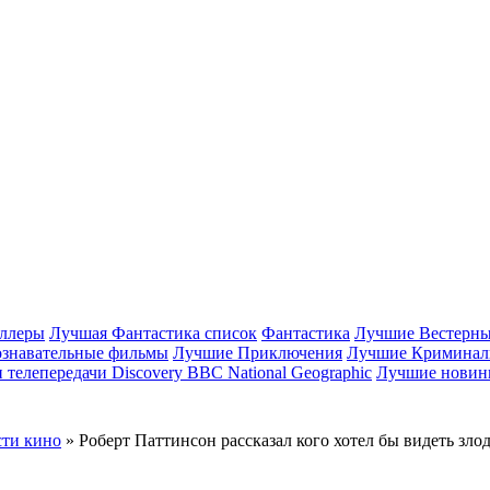
ллеры
Лучшая Фантастика список
Фантастика
Лучшие Вестерн
знавательные фильмы
Лучшие Приключения
Лучшие Криминал
телепередачи Discovery BBC National Geographic
Лучшие новинк
ти кино
» Роберт Паттинсон рассказал кого хотел бы видеть зло