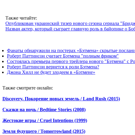
Также читайте:
Опубликован украинский тизер нового сезона сериала "Брид
Назван актер, который сыграет главную роль в байопике о Бо
Фанаты обнаружили на постерах «Бэтмена» скрытые послан
Роберт Паттинсон считает Бэтмена "полным фриком"
Состоялась премьера первого трейлера нового "Бэтмена" с Ро
Роберт Паттинсон вернется к роли Бэтмена?
Джона Хилл не будет злодеем в «Бэтмене»
Также смотрите онлайн:
Discovery. Покорение новых земель / Land Rush (2015)
Сказки на ночь / Bedtime Stories (2008)
Жестокие игры / Cruel Intentions (1999)
Земля будущего / Tomorrowland (2015)