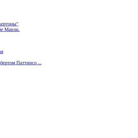
жертоны"
бе Марли.
ия
бертом Паттинсо ...