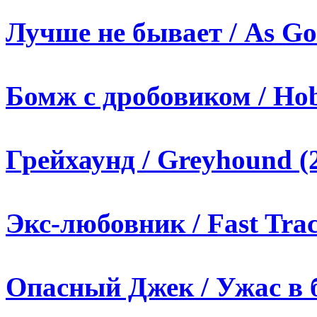
Лучше не бывает / As Goo
Бомж с дробовиком / Hob
Грейхаунд / Greyhound (
Экс-любовник / Fast Trac
Опасный Джек / Ужас в б